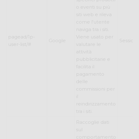
o eventi su più
siti web e rileva
come l'utente
naviga tra i siti.
pagead/1p-
Viene usato per
Google
Session
user-list/#
valutare le
attività
pubblicitarie e
facilita il
pagamento
delle
commissioni per
il
reindirizzamento
tra i siti.
Raccoglie dati
sul
comportamento