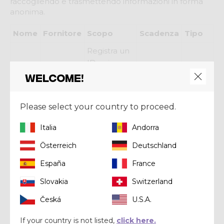
raccogliendo e trasmettendo informazioni in forma
anonima.
Nome
Fornitore
Scopo
Scadenza
Tipo
Registra un
ID univoco
utilizzato
Welcome!
per
generare
HTTP
_ga
Google
2 anni
Please select your country to proceed.
dati statistici
Cookie
su come il
Italia
Andorra
visitatore
Österreich
Deutschland
utilizza il sito
internet.
España
France
Utilizzato da
Slovakia
Switzerland
Google
Česká
U.S.A.
Analytics
per limitare
HTTP
_gat
Google
1 giorno
If your country is not listed,
click here.