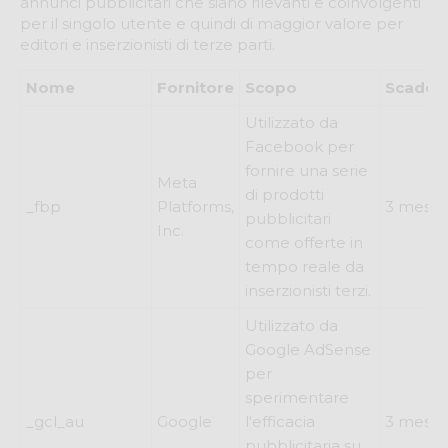
annunci pubblicitari che siano rilevanti e coinvolgenti
per il singolo utente e quindi di maggior valore per
editori e inserzionisti di terze parti.
Nome
Fornitore
Scopo
Scaden
Utilizzato da
Facebook per
fornire una serie
Meta
di prodotti
_fbp
Platforms,
3 mesi
pubblicitari
Inc.
come offerte in
tempo reale da
inserzionisti terzi.
Utilizzato da
Google AdSense
per
sperimentare
_gcl_au
Google
l'efficacia
3 mesi
pubblicitaria su