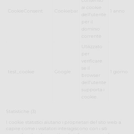
consenso
ai cookie
CookieConsent
Cookiebar
1 anno
dell'utente
per il
dominio
corrente
Utilizzato
per
verificare
se il
test_cookie
Google
1 giorno
browser
dell'utente
supporta i
cookie.
Statistiche (3)
I cookie statistici aiutano i proprietari del sito web a
capire come i visitatori interagiscono con i siti