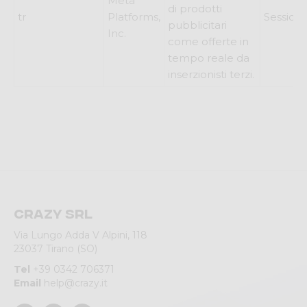
Meta
di prodotti
tr
Platforms,
Session
pubblicitari
Inc.
come offerte in
tempo reale da
inserzionisti terzi.
Crazy srl
Via Lungo Adda V Alpini, 118
23037 Tirano (SO)
Tel
+39 0342 706371
Email
help@crazy.it