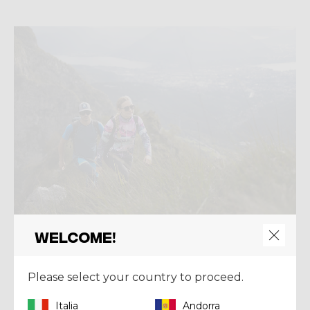
Welcome!
Summer 2026
Please select your country to proceed.
Affronta l'estate
con i
prodotti Crazy
Italia
Andorra