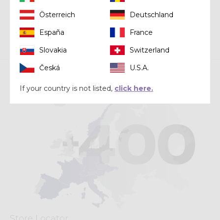
Österreich
Deutschland
Vai all’ecommerce
España
France
Slovakia
Switzerland
Česká
U.S.A.
If your country is not listed,
click here.
Store Locator