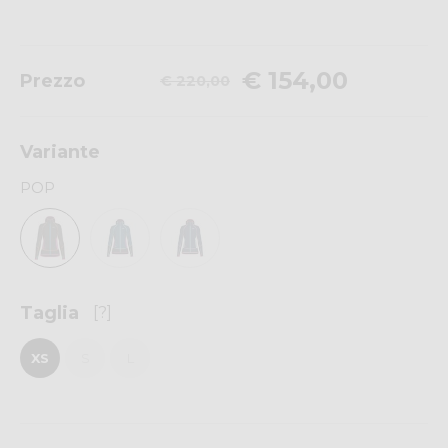
€ 154,00
Prezzo
€ 220,00
Variante
POP
Taglia
[?]
XS
S
L