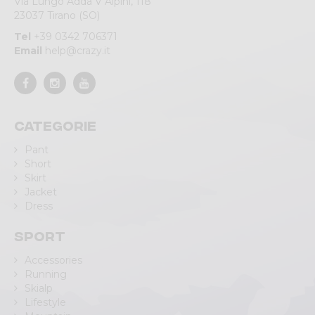
Via Lungo Adda V Alpini, 118
23037 Tirano (SO)
Tel
+39 0342 706371
Email
help@crazy.it
Categorie
Pant
Short
Skirt
Jacket
Dress
Sport
Accessories
Running
Skialp
Lifestyle