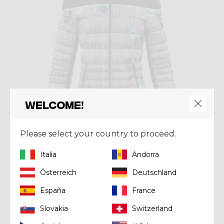
Welcome!
Please select your country to proceed.
Italia
Andorra
Jacket
Österreich
Deutschland
JKT CROWS
España
France
€ 252,00
€ 360,00
Slovakia
Switzerland