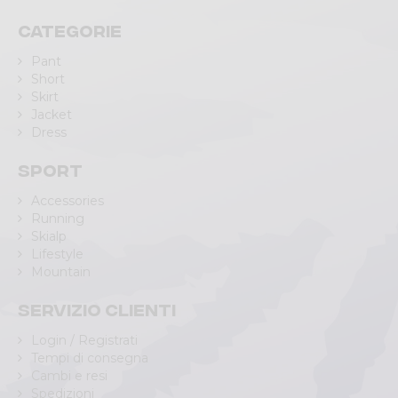
Categorie
Pant
Short
Skirt
Jacket
Dress
Sport
Accessories
Running
Skialp
Lifestyle
Mountain
Servizio clienti
Login / Registrati
Tempi di consegna
Cambi e resi
Spedizioni