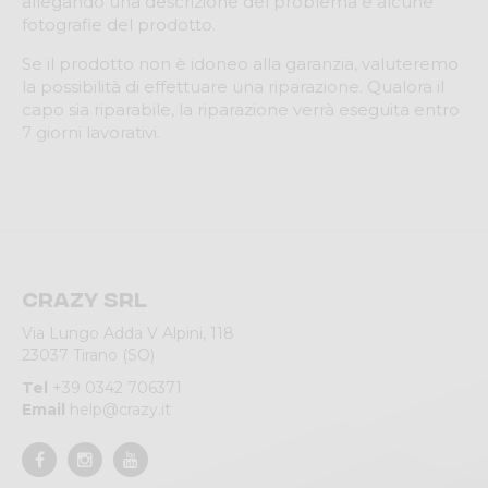
allegando una descrizione del problema e alcune
fotografie del prodotto.
Se il prodotto non è idoneo alla garanzia, valuteremo
la possibilità di effettuare una riparazione. Qualora il
capo sia riparabile, la riparazione verrà eseguita entro
7 giorni lavorativi.
Crazy srl
Via Lungo Adda V Alpini, 118
23037 Tirano (SO)
Tel
+39 0342 706371
Email
help@crazy.it