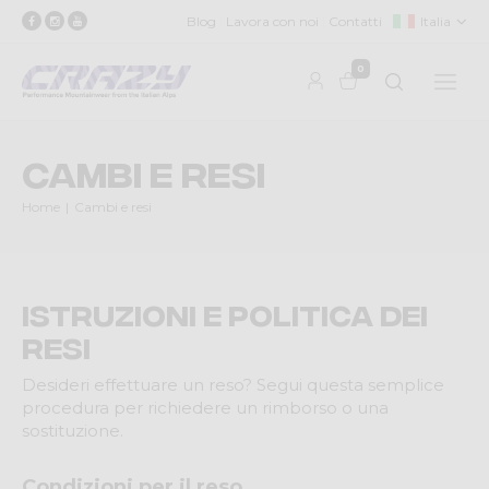
Blog
Lavora con noi
Contatti
Italia
0
Cambi e resi
Home
Cambi e resi
Istruzioni e Politica dei
Resi
Desideri effettuare un reso? Segui questa semplice
procedura per richiedere un rimborso o una
sostituzione.
Condizioni per il reso