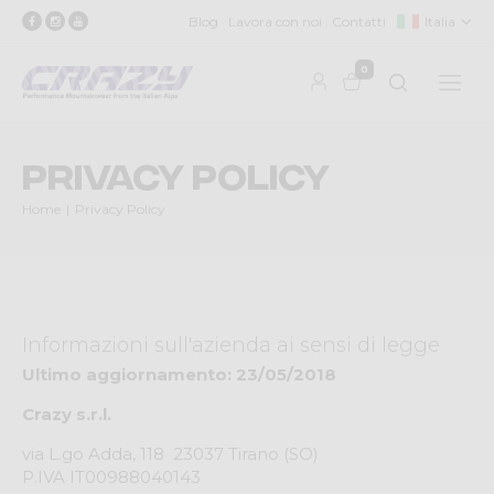
Blog
Lavora con noi
Contatti
Italia
0
Privacy Policy
Home
Privacy Policy
Informazioni sull'azienda ai sensi di legge
Ultimo aggiornamento: 23/05/2018
Crazy s.r.l.
via L.go Adda, 118 ­ 23037 Tirano (SO)
P.IVA IT00988040143