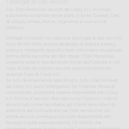
Tipologie di Dati raccolti
Fra i Dati Personali raccolti da Crazy s.r.l., in modo
autonomo o tramite terze parti, ci sono: Cookie, Dati
di utilizzo, email, nome, cognome e numero di
telefono.
Dettagli completi su ciascuna tipologia di dati raccolti
sono forniti nelle sezioni dedicate di questa privacy
policy o mediante specifici testi informativi visualizzati
prima della raccolta dei dati stessi. I Dati Personali
possono essere liberamente forniti dall'Utente o, nel
caso di Dati di Utilizzo, raccolti automaticamente
durante l'uso di Crazy s.r.l..
Se non diversamente specificato, tutti i Dati richiesti
da Crazy s.r.l. sono obbligatori. Se l'Utente rifiuta di
comunicarli, potrebbe essere impossibile per Crazy
s.r.l. fornire il Servizio. Nei casi in cui Crazy s.r.l. indichi
alcuni Dati come facoltativi, gli Utenti sono liberi di
astenersi dal comunicare tali Dati, senza che ciò
abbia alcuna conseguenza sulla disponibilità del
Servizio o sulla sua operatività. Gli Utenti che
dovessero avere dubbi su quali Dati siano obbligatori,