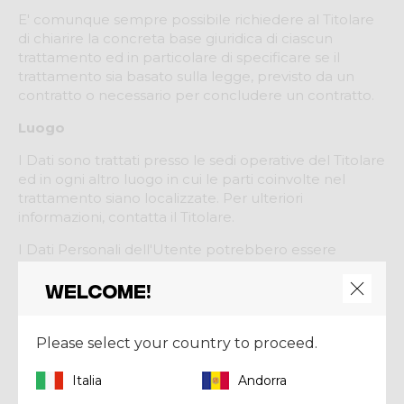
E' comunque sempre possibile richiedere al Titolare
di chiarire la concreta base giuridica di ciascun
trattamento ed in particolare di specificare se il
trattamento sia basato sulla legge, previsto da un
contratto o necessario per concludere un contratto.
Luogo
I Dati sono trattati presso le sedi operative del Titolare
ed in ogni altro luogo in cui le parti coinvolte nel
trattamento siano localizzate. Per ulteriori
informazioni, contatta il Titolare.
I Dati Personali dell'Utente potrebbero essere
trasferiti in un paese diverso da quello in cui l'Utente si
Welcome!
trova. Per ottenere ulteriori informazioni sul luogo del
trattamento l'Utente può fare riferimento alla
sezione relativa ai dettagli sul trattamento dei Dati
Please select your country to proceed.
Personali.
In caso di superiore protezione, l'Utente ha diritto a
Italia
Andorra
ottenere informazioni in merito alla base giuridica del