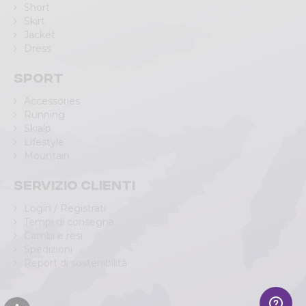
Short
Skirt
Jacket
Dress
Sport
Accessories
Running
Skialp
Lifestyle
Mountain
Servizio clienti
Login / Registrati
Tempi di consegna
Cambi e resi
Spedizioni
Report di sostenibilità