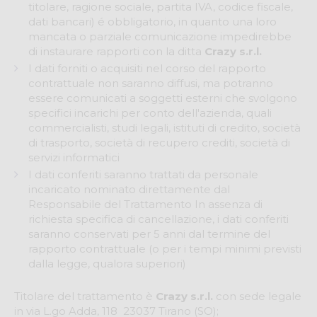
titolare, ragione sociale, partita IVA, codice fiscale,
dati bancari) é obbligatorio, in quanto una loro
mancata o parziale comunicazione impedirebbe
di instaurare rapporti con la ditta
Crazy s.r.l.
I dati forniti o acquisiti nel corso del rapporto
contrattuale non saranno diffusi, ma potranno
essere comunicati a soggetti esterni che svolgono
specifici incarichi per conto dell'azienda, quali
commercialisti, studi legali, istituti di credito, società
di trasporto, società di recupero crediti, società di
servizi informatici
I dati conferiti saranno trattati da personale
incaricato nominato direttamente dal
Responsabile del Trattamento In assenza di
richiesta specifica di cancellazione, i dati conferiti
saranno conservati per 5 anni dal termine del
rapporto contrattuale (o per i tempi minimi previsti
dalla legge, qualora superiori)
Titolare del trattamento è
Crazy s.r.l.
con sede legale
in via L.go Adda, 118 ­ 23037 Tirano (SO);