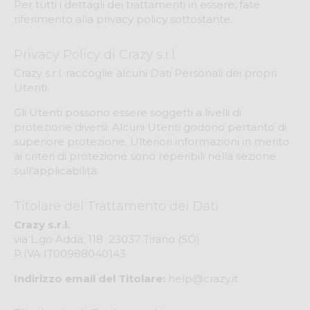
Per tutti i dettagli dei trattamenti in essere, fate
riferimento alla privacy policy sottostante.
Privacy Policy di Crazy s.r.l.
Crazy s.r.l. raccoglie alcuni Dati Personali dei propri
Utenti.
Gli Utenti possono essere soggetti a livelli di
protezione diversi. Alcuni Utenti godono pertanto di
superiore protezione. Ulteriori informazioni in merito
ai criteri di protezione sono reperibili nella sezione
sull'applicabilità.
Titolare del Trattamento dei Dati
Crazy s.r.l.
via L.go Adda, 118 ­ 23037 Tirano (SO)
P.IVA IT00988040143
Indirizzo email del Titolare:
help@crazy.it