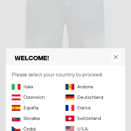
Welcome!
Please select your country to proceed.
Italia
Andorra
Short
SHORT SUPER
Österreich
Deutschland
€ 110,00
España
France
Slovakia
Switzerland
Česká
U.S.A.