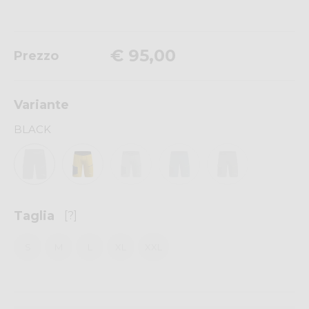
€ 95,00
Prezzo
Variante
BLACK
Taglia
[?]
S
M
L
XL
XXL