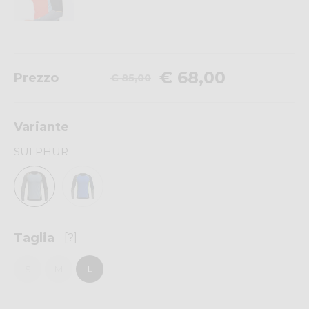
€ 68,00
Prezzo
€ 85,00
Variante
SULPHUR
Taglia
[?]
S
M
L