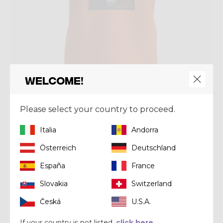
Welcome!
Please select your country to proceed.
Shirt
SHIRT JOKER
Italia
Andorra
€ 44,00
€ 55,00
Österreich
Deutschland
España
France
Summer 2025
Slovakia
Switzerland
Česká
U.S.A.
If your country is not listed,
click here.