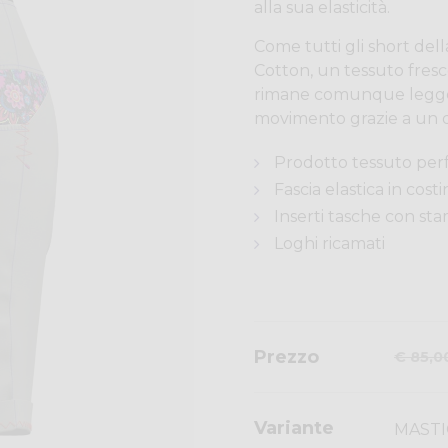
alla sua elasticità.
Come tutti gli short dell
Cotton, un tessuto fresco
rimane comunque legger
movimento grazie a un 
Prodotto tessuto per
Fascia elastica in cost
Inserti tasche con st
Loghi ricamati
Prezzo
€ 85,0
Variante
MASTI