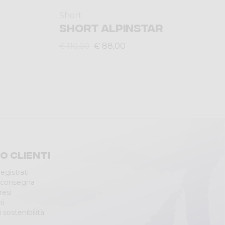
Short
SHORT ALPINSTAR
€ 88,00
€ 110,00
io clienti
egistrati
 consegna
resi
ni
 sostenibilità