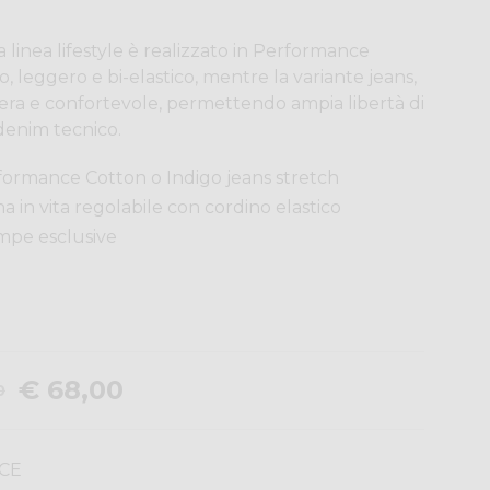
a linea lifestyle è realizzato in Performance
, leggero e bi-elastico, mentre la variante jeans,
a e confortevole, permettendo ampia libertà di
denim tecnico.
formance Cotton o Indigo jeans stretch
ina in vita regolabile con cordino elastico
ampe esclusive
€ 68,00
0
CE