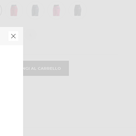
S
M
L