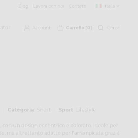
Blog
Lavora con noi
Contatti
Italia
cator
Account
Carrello
[
0
]
Cerca
Categoria
Short
Sport
Lifestyle
, con un design eccentrico e colorato. Ideale per
te, ma altrettanto adatto per l'arrampicata grazie