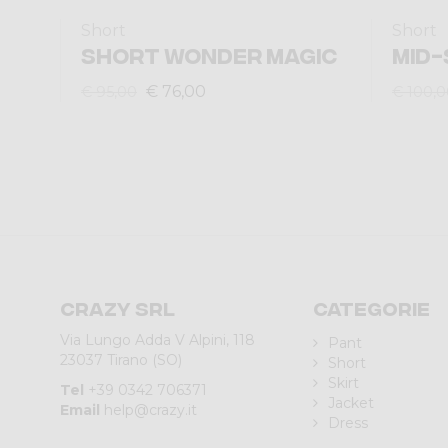
Short
Short
SHORT WONDER MAGIC
MID-
€ 76,00
€ 95,00
€ 100,0
Crazy srl
Categorie
Via Lungo Adda V Alpini, 118
Pant
23037 Tirano (SO)
Short
Skirt
Tel
+39 0342 706371
Jacket
Email
help@crazy.it
Dress