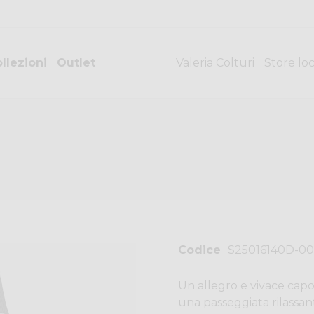
llezioni
Outlet
Valeria Colturi
Store lo
Codice
S25016140D-00
Un allegro e vivace capo
una passeggiata rilassan