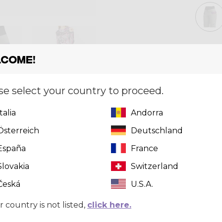
Taglia
[?]
come!
XS
se select your country to proceed.
Quantità
Italia
Andorra
Österreich
Deutschland
España
France
Slovakia
Switzerland
Česká
U.S.A.
r country is not listed,
click here.