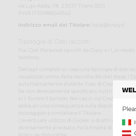
via L.go Adda, 118 ­ 23037 Tirano (SO)
P.IVA IT00988040143
Indirizzo email del Titolare:
help@crazy.it
Tipologie di Dati raccolti
Fra i Dati Personali raccolti da Crazy s.r.l., in m
telefono.
Dettagli completi su ciascuna tipologia di dati rac
visualizzati prima della raccolta dei dati stessi. I 
automaticamente durante l'uso di Crazy s.r.l..
Wel
Se non diversamente specificato, tutti i Dati richi
s.r.l. fornire il Servizio. Nei casi in cui Crazy s.r.l
abbia alcuna conseguenza sulla disponibilità del S
Plea
incoraggiati a contattare il Titolare.
L'eventuale utilizzo di Cookie ­ o di altri strumenti d
diversamente precisato, ha la finalità di fornire i
Policy, se disponibile.