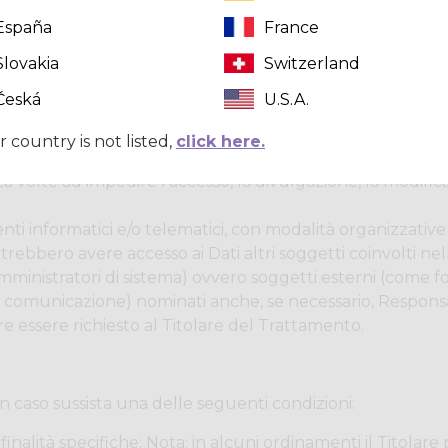
España
France
li di terzi ottenuti, pubblicati o condivisi mediante Crazy s
qualsiasi responsabilità verso terzi.
Slovakia
Switzerland
Česká
U.S.A.
i raccolti
r country is not listed,
click here.
a volte ad impedire l'accesso, la divulgazione, la modific
ti informatici e/o telematici, con modalità organizzative
 potrebbero avere accesso ai Dati altri soggetti coinvolti ne
nistratori di sistema) ovvero soggetti esterni (come fornito
di comunicazione) nominati anche, se necessario, Responsa
 essere richiesto al Titolare del Trattamento.
e in caso sussista una delle seguenti condizioni:
inalità specifiche; Nota: in alcuni ordinamenti il Titolare