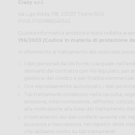
Crazy s.r.l.
via L.go Adda, 118 ­ 23037 Tirano (SO)
P.IVA IT00988040143
Questa informativa sintetica è stata redatta ai se
196/2003 (Codice in materia di protezione de
In riferimento al trattamento dei vostri dati perso
I dati personali da Voi forniti o acquisiti nell'
derivanti dal contratto con Voi stipulato, per ass
gestione del credito e per finalità commerciali
Ove espressamente autorizzato, i dati personal
Tali trattamenti consistono nella raccolta, reg
selezione, interconnessione, raffronto, utilizzo,
alla motivazione alla base del trattamento ste
Il trattamento dei dati conferiti avviene nel ri
sicurezza e riservatezza, nel rispetto delle mi
che abbiamo svolto su tali trattamenti.