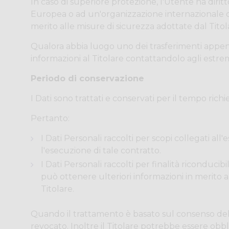
In caso di superiore protezione, l'Utente ha diritt
Europea o ad un'organizzazione internazionale di
merito alle misure di sicurezza adottate dal Titol
Qualora abbia luogo uno dei trasferimenti appena
informazioni al Titolare contattandolo agli estremi
Periodo di conservazione
I Dati sono trattati e conservati per il tempo richie
Pertanto:
I Dati Personali raccolti per scopi collegati al
l'esecuzione di tale contratto.
I Dati Personali raccolti per finalità riconducib
può ottenere ulteriori informazioni in merito a
Titolare.
Quando il trattamento è basato sul consenso dell
revocato. Inoltre il Titolare potrebbe essere ob