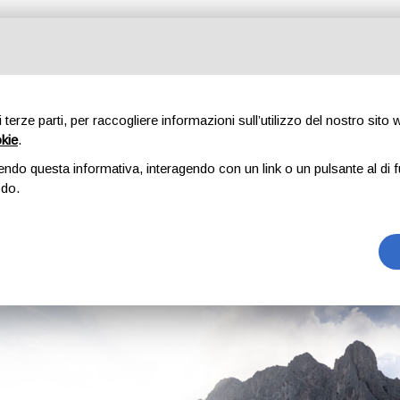
di terze parti, per raccogliere informazioni sull’utilizzo del nostro sito
okie
.
di entrare nella squa
endo questa informativa, interagendo con un link o un pulsante al di f
'è?
odo.
talenti di serie A!