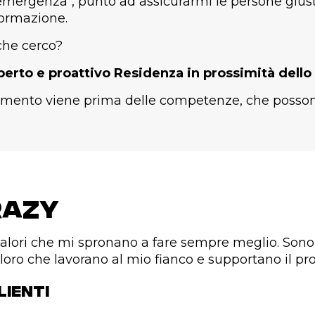
emergenza", punto ad assicurarmi le persone giust
formazione.
 che cerco?
erto e proattivo Residenza in prossimità dello
giamento viene prima delle competenze, che posso
Crazy
alori che mi spronano a fare sempre meglio. Sono
coloro che lavorano al mio fianco e supportano il pr
CLIENTI