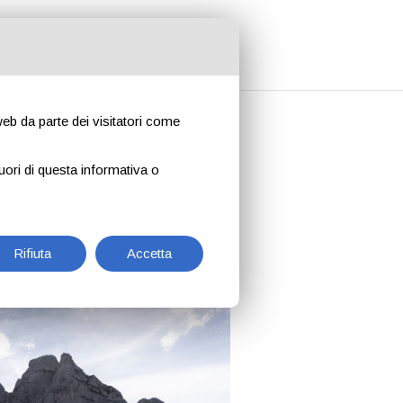
 web da parte dei visitatori come
dra più
uori di questa informativa o
Rifiuta
Accetta