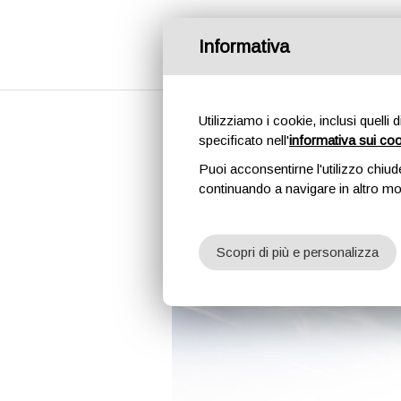
Informativa
Utilizziamo i cookie, inclusi quelli 
specificato nell'
informativa sui co
Che ne dici 
Puoi acconsentirne l'utilizzo chiud
Crazy che c
continuando a navigare in altro m
Posizioni vacanti per 
Scopri di più e personalizza