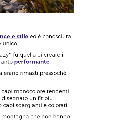
ce e stile
ed è conosciuta
e unico.
y", fu quella di creare il
quanto
performante
.
na erano rimasti pressoché
lo capi monocolore tendenti
e disegnato un fit più
 capi sgargianti e colorati.
i di montagna che non hanno