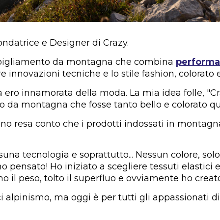
Fondatrice e Designer di Crazy.
abbigliamento da montagna che combina
performan
e innovazioni tecniche e lo stile fashion, colorato 
 ero innamorata della moda. La mia idea folle, "Craz
o da montagna che fosse tanto bello e colorato 
 sono resa conto che i prodotti indossati in montag
suna tecnologia e soprattutto... Nessun colore, so
ho pensato! Ho iniziato a scegliere tessuti elastici 
mo il peso, tolto il superfluo e ovviamente ho creato
ci alpinismo, ma oggi è per tutti gli appassionat