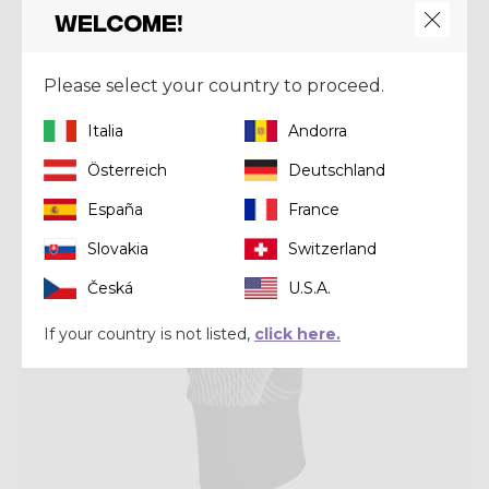
€ 109,00
Welcome!
Winter 2025
Please select your country to proceed.
Italia
Andorra
Österreich
Deutschland
España
France
Slovakia
Switzerland
Česká
U.S.A.
If your country is not listed,
click here.