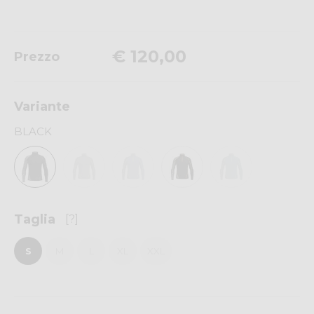
€ 120,00
Prezzo
Variante
BLACK
Taglia
[?]
S
M
L
XL
XXL