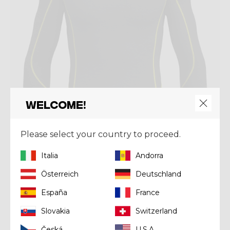
Welcome!
Please select your country to proceed.
Italia
Andorra
Mid-layer
Österreich
Deutschland
PULL FAHRENHEIT
España
France
€ 110,00
Slovakia
Switzerland
Česká
U.S.A.