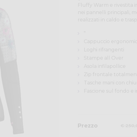
Fluffy Warm e rivestita
nei pannelli principali,
realizzati in caldo e tr
"
Cappuccio ergonomico
Loghi rifrangenti
Stampe all Over
Asola infilapollice
Zip frontale totalment
Tasche mani con chius
Fascione sul fondo e in
Prezzo
€ 250,