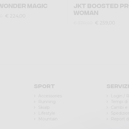
WONDER MAGIC
JKT BOOSTED PR
WOMAN
€ 224,00
00
€ 259,00
€ 370,00
Sport
Serviz
Accessories
Login / R
Running
Tempi di
Skialp
Cambi e 
Lifestyle
Spedizio
Mountain
Report di