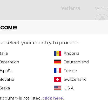
Variante
WINT
come!
Taglia
[?]
XS
se select your country to proceed.
Italia
Andorra
Österreich
Deutschland
Quantità
España
France
Slovakia
Switzerland
Česká
U.S.A.
r country is not listed,
click here.