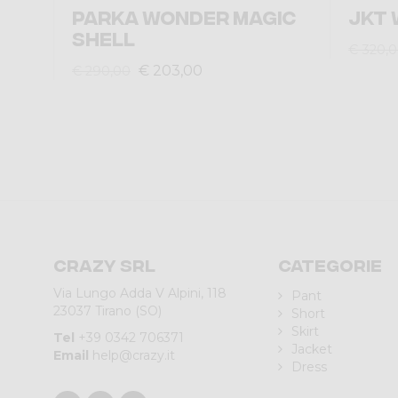
PARKA WONDER MAGIC
JKT 
SHELL
€ 320,
€ 203,00
€ 290,00
Crazy srl
Categorie
Via Lungo Adda V Alpini, 118
Pant
23037 Tirano (SO)
Short
Skirt
Tel
+39 0342 706371
Jacket
Email
help@crazy.it
Dress