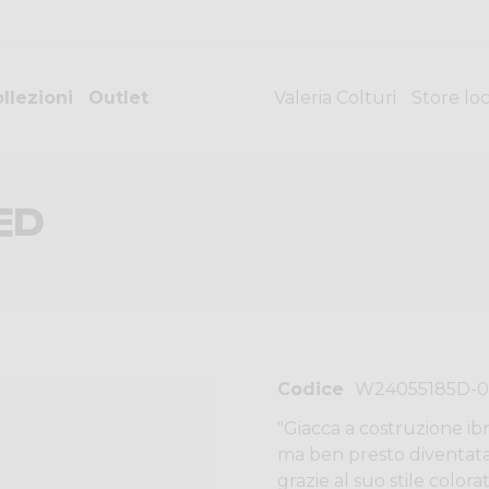
llezioni
Outlet
Valeria Colturi
Store lo
ED
Codice
W24055185D-
"Giacca a costruzione ib
ma ben presto diventata 
grazie al suo stile color