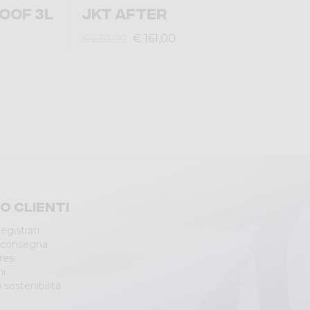
OOF 3L
JKT AFTER
€ 161,00
€ 230,00
io clienti
egistrati
 consegna
resi
ni
 sostenibilità