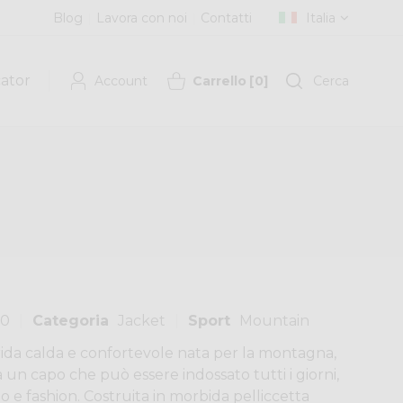
Blog
Lavora con noi
Contatti
Italia
cator
Account
Carrello
[
0
]
Cerca
00
Categoria
Jacket
Sport
Mountain
rida calda e confortevole nata per la montagna,
un capo che può essere indossato tutti i giorni,
ato e fashion. Costruita in morbida pelliccetta