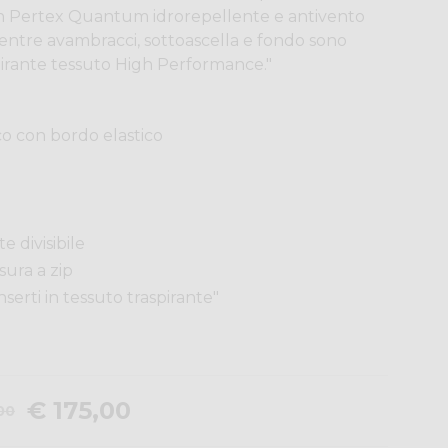
 in Pertex Quantum idrorepellente e antivento
 mentre avambracci, sottoascella e fondo sono
aspirante tessuto High Performance."
 con bordo elastico
e divisibile
ura a zip
serti in tessuto traspirante"
€ 175,00
00