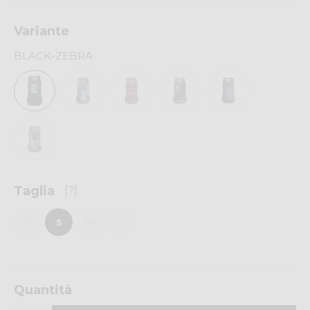
Variante
BLACK-ZEBRA
Taglia
[?]
XS
S
M
L
Quantità