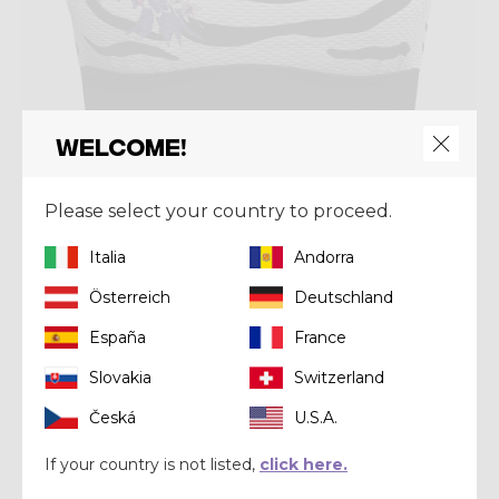
Welcome!
Top
Please select your country to proceed.
BRA LIGHTNING
Italia
Andorra
€ 56,00
€ 70,00
Österreich
Deutschland
Summer 2025
España
France
Slovakia
Switzerland
Česká
U.S.A.
If your country is not listed,
click here.