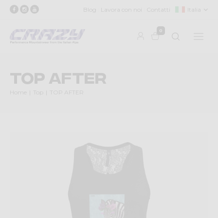
Blog
Lavora con noi
Contatti
Italia
0
TOP AFTER
Home
Top
TOP AFTER