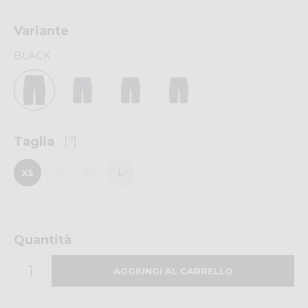
Variante
BLACK
Taglia
[?]
XS
S
M
L
Quantità