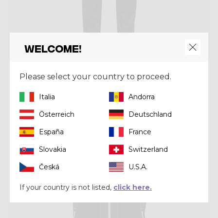
Welcome!
Pant
PANT ALPINSTAR LIGHT
Please select your country to proceed.
€ 119,00
€ 170,00
Italia
Andorra
Summer 2024
Österreich
Deutschland
España
France
Slovakia
Switzerland
Česká
U.S.A.
If your country is not listed,
click here.