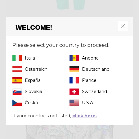
Welcome!
Pant
PANT AFTER LIGHT WOMAN
€ 63,00
€ 90,00
Please select your country to proceed.
Italia
Andorra
Summer 2021
Österreich
Deutschland
España
France
Slovakia
Switzerland
Česká
U.S.A.
If your country is not listed,
click here.