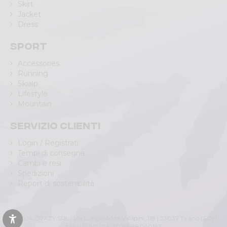
Skirt
Jacket
Dress
Sport
Accessories
Running
Skialp
Lifestyle
Mountain
Servizio clienti
Login / Registrati
Tempi di consegna
Cambi e resi
Spedizioni
Report di sostenibilità
© 2024 CRAZY SRL | Via Lungo Adda V Alpini, 118 | 23037 Tirano (SO) |
Italy | P.IVA/C.F. IT00988040143