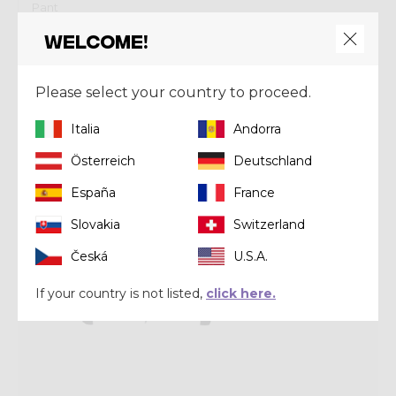
Pant
PANT ARIA LIGHT WOMAN
Welcome!
€ 66,50
€ 95,00
Please select your country to proceed.
Summer 2020
Italia
Andorra
Österreich
Deutschland
España
France
Slovakia
Switzerland
Česká
U.S.A.
If your country is not listed,
click here.